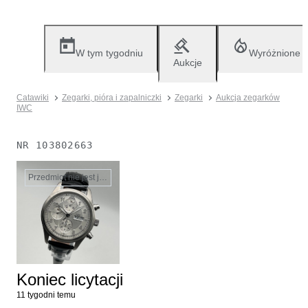
W tym tygodniu
Wyróżnione
Aukcje
Catawiki
Zegarki, pióra i zapalniczki
Zegarki
Aukcja zegarków
IWC
NR
103802663
Przedmiot nie jest już dostępny
Koniec licytacji
11 tygodni temu