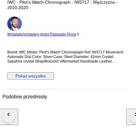
IWC - Pilot’s Watch Chronograph - IW3717 - Mężczyzna -
2010-2020
Ekspert
Wyselekcjonowany przez Pasquale Picca
Brand: IWC Model: Pilot’s Watch Chronograph Ref: IW3717 Movement:
Automatic Dial Color: Silver Case: Steel Diameter: 42mm Crystal:
Sapphire crystal Strap/Bracelet: Aftermarket Handmade Leather
Strap/Bracelet length: Can fit up to 19cm Clasp: Steel Buckle Condition:
Worn and in very good condition Extras: No Box, No Papers *Shipping via
UPS (fast shipping with tracking and signature) **Optional shipping from
Pokaż wszystko
Europe(EU) is available. Please contact seller for details.
Podobne przedmioty