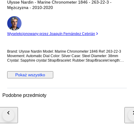
Ulysse Nardin - Marine Chronometer 1846 - 263-22-3 -
Mężczyzna - 2010-2020
Ekspert
Wyselekcjonowany przez Joaquín Fernández Cebrián
Brand: Ulysse Nardin Model: Marine Chronometer 1846 Ref: 263-22-3
Movement: Automatic Dial Color: Silver Case: Steel Diameter: 38mm
Crystal: Sapphire crystal Strap/Bracelet: Rubber Strap/Bracelet length:
Can fit up to 18cm Clasp: Steel Fold clasp Condition: Worn and in very
good condition Extras: No Box, No Papers *Shipping via UPS (fast
shipping with tracking and signature) **Optional shipping from
Pokaż wszystko
Europe(EU) is available. Please contact seller for details.
Podobne przedmioty