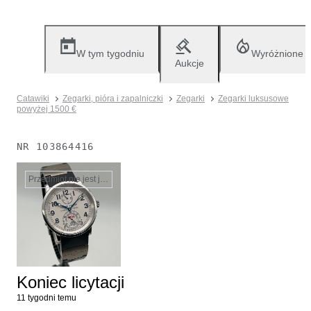
W tym tygodniu
Wyróżnione
Aukcje
Catawiki
Zegarki, pióra i zapalniczki
Zegarki
Zegarki luksusowe
powyżej 1500 €
NR
103864416
Przedmiot nie jest już dostępny
Koniec licytacji
11 tygodni temu