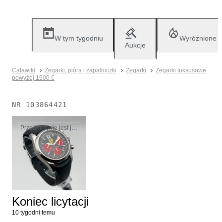
W tym tygodniu
Wyróżnione
Aukcje
Catawiki
Zegarki, pióra i zapalniczki
Zegarki
Zegarki luksusowe
powyżej 1500 €
NR
103864421
Przedmiot nie jest już dostępny
Koniec licytacji
10 tygodni temu