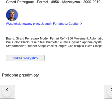
Girard-Perregaux - Ferrari - 4956 - Mężczyzna - 2000-2010
Ekspert
Wyselekcjonowany przez Joaquín Fernández Cebrián
Brand: Girard Perregaux Model: Ferrari Ref: 4956 Movement: Automatic
Dial Color: Black Case: Steel Diameter: 40mm Crystal: Sapphire crystal
Strap/Bracelet: Rubber Strap/Bracelet length: Can fit up to 19cm Clasp:
Steel Buckle Condition: Worn and in very good condition Extras: No Box,
No Papers *Shipping via UPS (fast shipping with tracking and signature)
**Optional shipping from Europe(EU) is available. Please contact seller
Pokaż wszystko
for details.
Podobne przedmioty