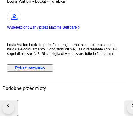
Louis Vuitton - Lockit - Torebka
Ekspert
Wyselekcjonowany przez Maxime Betticare
Louis Vuitton Lockit in pelle Epi nera, interno in suede tono su tono,
hardware color argento. Condizioni ottime, usato raramente con lievi
segni di utilizzo. N.B. Si consiglia di visualizzare tutte le foto prima
dell’acquisto per assicurarsi di essere soddisfatti delle condizioni
dell’articolo. Altezza 29 cm Lunghezza 30 cm Profondità 10 cm Made in
France Colore: Nero Materiale: Pelle Epi INV.312/26 MAR2310021
Pokaż wszystko
Podobne przedmioty