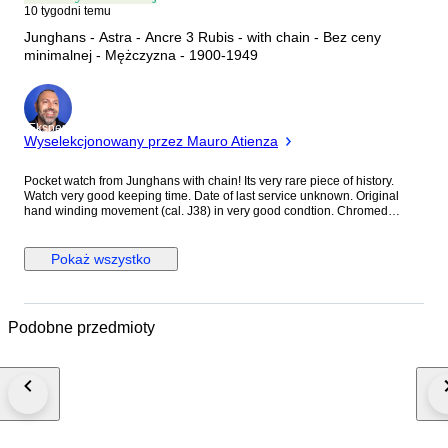
10 tygodni temu
Junghans - Astra - Ancre 3 Rubis - with chain - Bez ceny
minimalnej - Mężczyzna - 1900-1949
Ekspert
Wyselekcjonowany przez Mauro Atienza
Pocket watch from Junghans with chain! Its very rare piece of history.
Watch very good keeping time. Date of last service unknown. Original
hand winding movement (cal. J38) in very good condtion. Chromed
double case with in very good condition. Case was never renovated. The
watch has good condition dial with black hands and black indexes with
sub second.. The dial has a defect at 1 o'clock. Size of watch is 49.5 mm
Pokaż wszystko
without the crown. High is 60 mm. Pocket watch with steel chain in very
good condition. * All parcels will be sent by Polish Post or another official
courier company, I always add a tracking number after shipping and I ship
each package as insured. ** Please view the pictures carefully, watches
Podobne przedmioty
are often used and old, if you have any problem with watch after shiping
please first to message me and we will do everything to fix it. Best
regards.