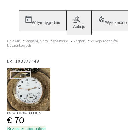
W tym tygodniu
Wyróżnione
Aukcje
Catawiki
Zegarki, pióra i zapalniczki
Zegarki
Aukcja zegarków
kieszonkowych
NR
103878440
Sprzedane
OSTATECZNA OFERTA
€ 70
Bez ceny minimalnej