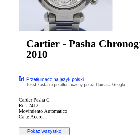
Cartier - Pasha Chronogr
2010
Przetłumacz na język polski
Tekst zostanie przetłumaczony przez Tłumacz Google
Cartier Pasha C
Ref: 2412
Movimiento Automático
Caja: Acero
Esfera: Blanca (deteriorada)
Corona: Original
Pokaż wszystko
Cristal: Zafiro
Diámetro: 42mm (con corona), 36.5mm (sin corona)