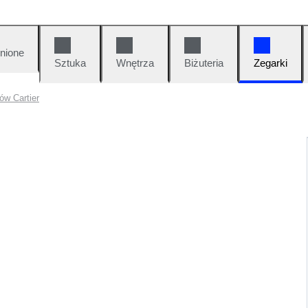
nione
Sztuka
Wnętrza
Biżuteria
Zegarki
ów Cartier