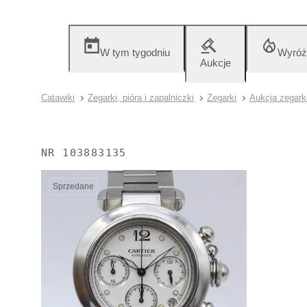
W tym tygodniu
Wyróż
Aukcje
Catawiki
Zegarki, pióra i zapalniczki
Zegarki
Aukcja zegark
NR
103883135
Sprzedane