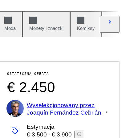
Moda
Monety i znaczki
Komiksy
Samochody i 
OSTATECZNA OFERTA
€ 2.450
Wyselekcjonowany przez
Joaquín Fernández Cebrián
Ekspert
Estymacja
€ 3.500
-
€ 3.900