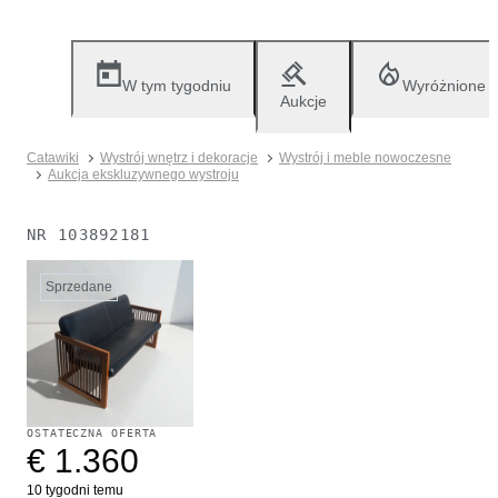
W tym tygodniu
Wyróżnione
Aukcje
Catawiki
Wystrój wnętrz i dekoracje
Wystrój i meble nowoczesne
Aukcja ekskluzywnego wystroju
NR
103892181
Sprzedane
OSTATECZNA OFERTA
€ 1.360
10 tygodni temu