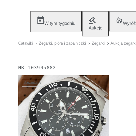
W tym tygodniu
Wyróż
Aukcje
Catawiki
Zegarki, pióra i zapalniczki
Zegarki
Aukcja zegar
NR
103905882
Sprzedane