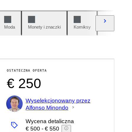
Moda
Monety i znaczki
Komiksy
Samochody i 
OSTATECZNA OFERTA
€ 250
Wyselekcjonowany przez
Alfonso Minondo
Ekspert
Wycena detaliczna
€ 500
-
€ 550