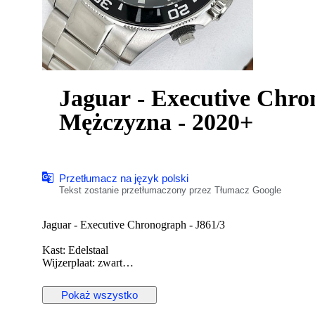
Jaguar - Executive Chro
Mężczyzna - 2020+
Przetłumacz na język polski
Tekst zostanie przetłumaczony przez Tłumacz Google
Jaguar - Executive Chronograph - J861/3
Kast: Edelstaal
Wijzerplaat: zwart
Uurwerk: Swiss made quartz
Diameter: 43,5 mm zonder kroon
Pokaż wszystko
Glas: sapphire crystal
Band: origineel edelstalen band