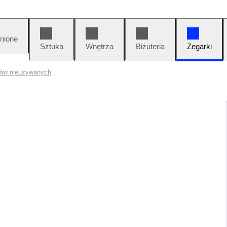
nione
Sztuka
Wnętrza
Biżuteria
Zegarki
ków nieużywanych