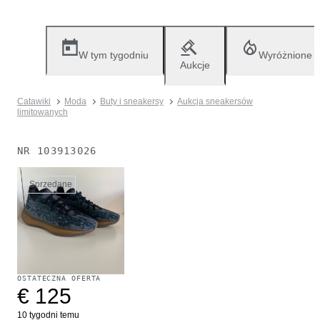
W tym tygodniu
Wyróżnione
Aukcje
Catawiki
Moda
Buty i sneakersy
Aukcja sneakersów
limitowanych
NR
103913026
Sprzedane
OSTATECZNA OFERTA
€ 125
10 tygodni temu