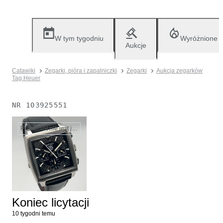
W tym tygodniu
Wyróżnione
Aukcje
Catawiki
Zegarki, pióra i zapalniczki
Zegarki
Aukcja zegarków
Tag Heuer
NR
103925551
Przedmiot nie jest już dostępny
Koniec licytacji
10 tygodni temu