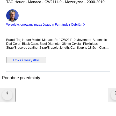
TAG Heuer - Monaco - CW2111-0 - Mężczyzna - 2000-2010
Ekspert
Wyselekcjonowany przez Joaquín Fernández Cebrián
Brand: Tag Heuer Model: Monaco Ref: CW2111-0 Movement: Automatic
Dial Color: Black Case: Steel Diameter: 38mm Crystal: Plexiglass
Strap/Bracelet: Leather Strap/Bracelet length: Can fit up to 18,5cm Clasp:
Steel Fold Clasp Condition: Worn and in very good condition Extras: No
Box, No Papers *Shipping via UPS (fast shipping with tracking and
signature) **Optional shipping from Europe(EU) is available. Please
Pokaż wszystko
contact seller for details.
Podobne przedmioty