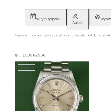
W tym tygodniu
Wyróż
Aukcje
Catawiki
Zegarki, pióra i zapalniczki
Zegarki
Aukcja zegar
NR
103962968
Sprzedane