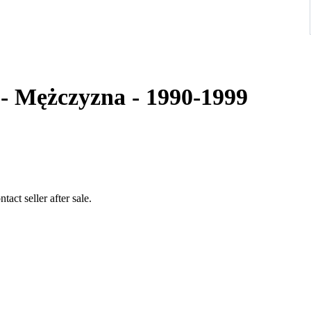
 - Mężczyzna - 1990-1999
act seller after sale.
up to 17.5-18 cm wrist approximately