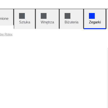
nione
Sztuka
Wnętrza
Biżuteria
Zegarki
ków Rolex