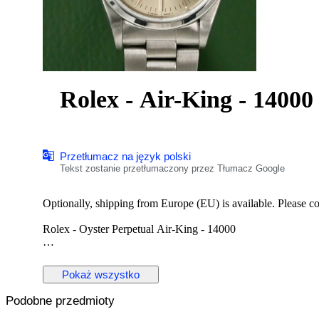
Rolex - Air-King - 14000
Przetłumacz na język polski
Tekst zostanie przetłumaczony przez Tłumacz Google
Optionally, shipping from Europe (EU) is available. Please cont
Rolex - Oyster Perpetual Air-King - 14000
Reference No: 14000
Case Material: Stainless Steel
Pokaż wszystko
Diameter: 34 mm
Dial: Silver Colour Original Rolex Dial
Podobne przedmioty
Glass: Scracth Resistant Sapphire (Crystal) glass
Bracelet: Original Stainless Steel Oyster bracelet / Fits 