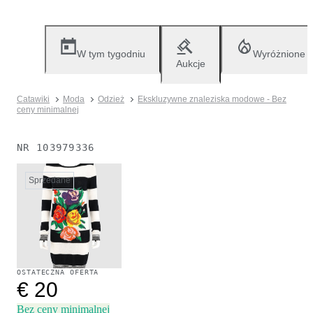
W tym tygodniu
Wyróżnione
Aukcje
Catawiki
Moda
Odzież
Ekskluzywne znaleziska modowe - Bez
ceny minimalnej
NR
103979336
Sprzedane
OSTATECZNA OFERTA
€ 20
Bez ceny minimalnej