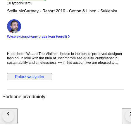
10 tygodni temu
Stella McCartney - Resort 2010 - Cotton & Linen - Sukienka
Ekspert
Wyselekcjonowany przez Ivan Ferretti
Hello there! We are The Vintism - house to the best of pre-loved designer
fashion. In love with the idea of uncompromised quality, craftsmanship,
sustainability and timelessness. ••• In this auction, we are pleased to
present: ● A distinctive Stella McCartney Resort 2010 knit dress crafted in
Italy from a breathable cotton and linen blend, featuring bold black and
ivory horizontal stripes complemented by a vibrant oversized floral
Pokaż wszystko
intarsia motif across the front, designed with a relaxed straight silhouette,
long sleeves, and finely ribbed cuffs. ● • Retail price: approx. €1.150,00. •
Condition: Absolutely perfect, without any signs of use. • Composition:
70% cotton, 30% linen. • Size: IT 36 on the tag - relaxed fit and the knit is
Podobne przedmioty
very elastic - we recommend it for EU 34/36 - XS/S (check the
measurements please). • Measurements: Bust width 45 cm, waist width 42
cm, hips width 46 cm, length 94 cm. ••• As a trusted partner of Catawiki,
we bring years of expertise in high-end e-commerce to ensure
authenticity and top-notch condition in every item. From luxurious natural
fabrics like cashmere and silk to impeccable quality, we select pieces that
transcend fleeting trends. Each item undergoes a thorough preparing
process before reaching you including a sanitation with UV light, steam or