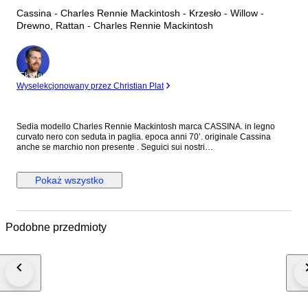
Cassina - Charles Rennie Mackintosh - Krzesło - Willow -
Drewno, Rattan - Charles Rennie Mackintosh
Ekspert
Wyselekcjonowany przez Christian Plat
Sedia modello Charles Rennie Mackintosh marca CASSINA. in legno
curvato nero con seduta in paglia. epoca anni 70’. originale Cassina
anche se marchio non presente . Seguici sui nostri
social:@alexdesignmilano. Oggetto da collezione raro ed introvabile.
Sedia misure h. 103, h seduta 45, larghezza massima 45 cm, prof 40 cm
circa.
Pokaż wszystko
Podobne przedmioty