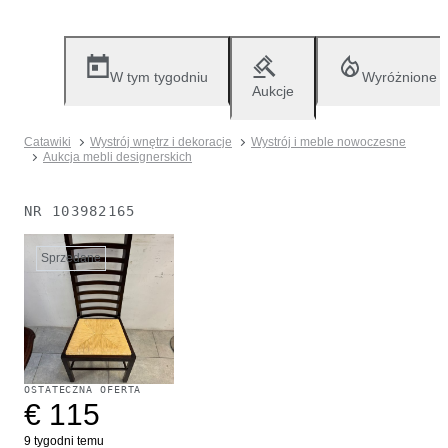
W tym tygodniu
Wyróżnione
Aukcje
Catawiki
Wystrój wnętrz i dekoracje
Wystrój i meble nowoczesne
Aukcja mebli designerskich
NR
103982165
Sprzedane
OSTATECZNA OFERTA
€ 115
9 tygodni temu