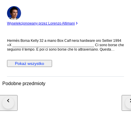
Ekspert
Wyselekcjonowany przez Lorenzo Altimani
Hermès Borsa Kelly 32 a mano Box Calf nera hardware oro Sellier 1994
○X ________________________________________ Ci sono borse che
seguono il tempo. E poi ci sono borse che lo attraversano. Questa
Hermès Kelly 32 in Box Calf nero è l’espressione più pura dell’eleganza
classica della maison: linee nette, struttura impeccabile e una presenza
che non ha bisogno di essere spiegata. La costruzione Sellier, con i suoi
Pokaż wszystko
profili definiti e rigorosi, esalta la precisione artigianale Hermès, mentre la
pelle Box Calf — liscia, compatta e naturalmente luminosa — racconta
una bellezza più consapevole, destinata a evolversi nel tempo. Non è
una borsa per tutti. È per chi riconosce il valore delle cose fatte per
Podobne przedmioty
durare. Una Kelly che non segue le tendenze, ma le supera.
________________________________________ Caratteristiche
generali: • Sku: 6592B5084 • Brand: Hermès • Made in: Francia • Codice
di autenticità: 1994 : ○X • Periodo di produzione: 1994 • Colore: Nero •
Materiale: Pelle • Dimensioni: L 32 cm × H 24 cm × P 12 cm • Condizioni:
Ottime – Impercettibili graffi sulla pelle • Corredo incluso: Dustbag
Hermès - Clochette ***This lot benefits from a reduced buyer's protection
fee of 4.5% (instead of 9%) which will be arranged for the winning bidder
after the closing of the auction. You will be approached by a sales team
member one working day after the auction has ended. They will help you
further with the discount***