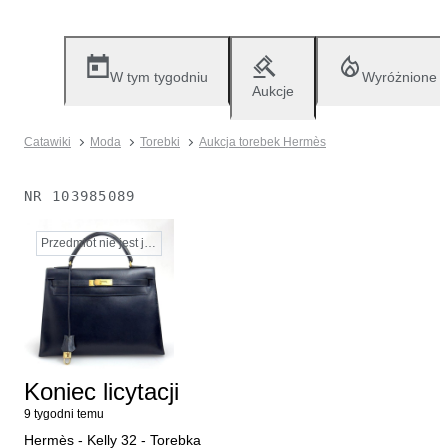
W tym tygodniu
Wyróżnione
Aukcje
Catawiki
Moda
Torebki
Aukcja torebek Hermès
NR
103985089
Przedmiot nie jest już dostępny
Koniec licytacji
9 tygodni temu
Hermès - Kelly 32 - Torebka