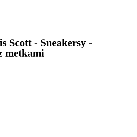
s Scott - Sneakersy -
z metkami