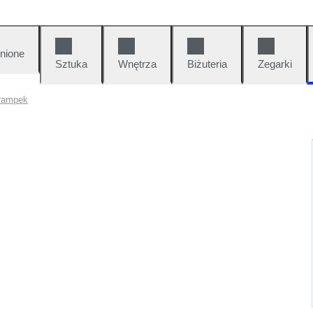
nione
Sztuka
Wnętrza
Biżuteria
Zegarki
trampek