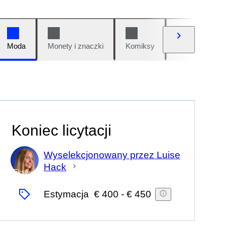
Moda
Monety i znaczki
Komiksy
Samochody i 
Koniec licytacji
Wyselekcjonowany przez Luise
Hack
Ekspert
Estymacja
€ 400
-
€ 450