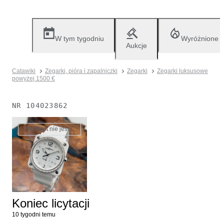
W tym tygodniu
Wyróżnione
Aukcje
Catawiki
Zegarki, pióra i zapalniczki
Zegarki
Zegarki luksusowe
powyżej 1500 €
NR
104023862
Przedmiot nie jest już dostępny
Koniec licytacji
10 tygodni temu