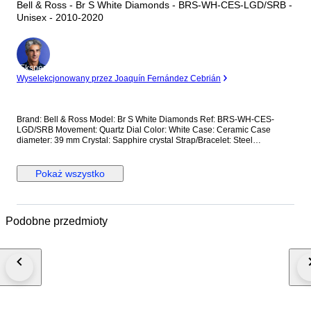
Bell & Ross - Br S White Diamonds - BRS-WH-CES-LGD/SRB -
Unisex - 2010-2020
Ekspert
Wyselekcjonowany przez Joaquín Fernández Cebrián
Brand: Bell & Ross Model: Br S White Diamonds Ref: BRS-WH-CES-
LGD/SRB Movement: Quartz Dial Color: White Case: Ceramic Case
diameter: 39 mm Crystal: Sapphire crystal Strap/Bracelet: Steel
Strap/Bracelet length: 18 cm Clasp: Fold clasp Condition: Worn and in
very good condition Extras: No Box, No Papers *Shipping via Fedex or
DHL (fast shipping with tracking and signature) **Optional shipping from
Pokaż wszystko
Europe(EU) is available. Please contact seller for details.
Podobne przedmioty