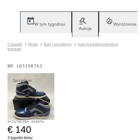
W tym tygodniu
Wyróżnione
Aukcje
Catawiki
Moda
Buty i sneakersy
Aukcja kolekcjonerskich
trampek
NR
105198763
Sprzedane
OSTATECZNA OFERTA
€ 140
3 tygodni temu