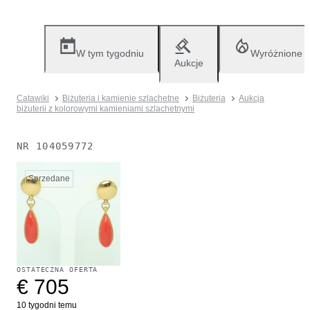
W tym tygodniu
Wyróżnione
Aukcje
Catawiki
Biżuteria i kamienie szlachetne
Biżuteria
Aukcja
biżuterii z kolorowymi kamieniami szlachetnymi
NR
104059772
Sprzedane
OSTATECZNA OFERTA
€ 705
10 tygodni temu