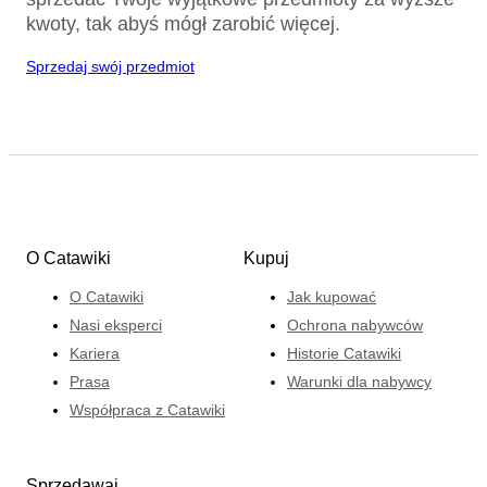
kwoty, tak abyś mógł zarobić więcej.
Sprzedaj swój przedmiot
O Catawiki
Kupuj
O Catawiki
Jak kupować
Nasi eksperci
Ochrona nabywców
Kariera
Historie Catawiki
Prasa
Warunki dla nabywcy
Współpraca z Catawiki
Sprzedawaj