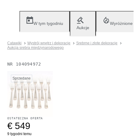
W tym tygodniu
Wyróżnione
Aukcje
Catawiki
Wystrój wnętrz i dekoracje
Srebrne i złote dekoracje
Aukcja srebra międzynarodowego
NR
104094972
Sprzedane
OSTATECZNA OFERTA
€ 549
9 tygodni temu