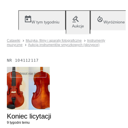
W tym tygodniu
Wyróżnione
Aukcje
Catawiki
Muzyka, filmy i aparaty fotograficzne
Instrumenty
muzyczne
Aukcja instrumentów smyczkowych (skrzypce)
NR
104112117
Przedmiot nie jest już dostępny
Koniec licytacji
9 tygodni temu