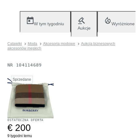
W tym tygodniu
Wyróżnione
Aukcje
Catawiki
Moda
Akcesoria modowe
Aukcja biznesowych
akcesoriów męskich
NR
104114689
Sprzedane
OSTATECZNA OFERTA
€ 200
9 tygodni temu