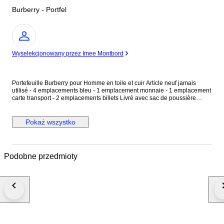
Burberry - Portfel
Ekspert
Wyselekcjonowany przez Imee Montbord
Portefeuille Burberry pour Homme en toile et cuir Article neuf jamais
utilisé - 4 emplacements bleu - 1 emplacement monnaie - 1 emplacement
carte transport - 2 emplacements billets Livré avec sac de poussière
d’origine et sac de shopping. ( voir photos pour plus d’informations)
Livraison colissimo international avec assurance.
Pokaż wszystko
Podobne przedmioty