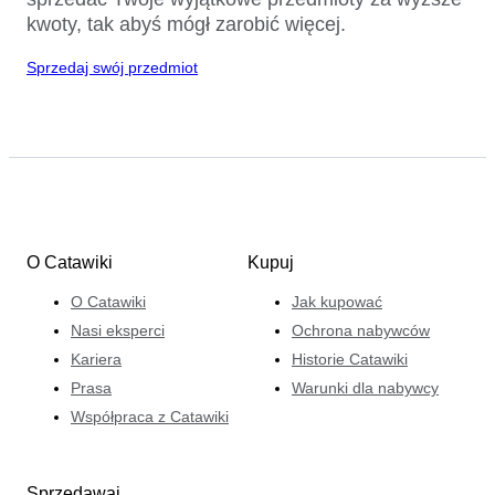
kwoty, tak abyś mógł zarobić więcej.
Sprzedaj swój przedmiot
O Catawiki
Kupuj
O Catawiki
Jak kupować
Nasi eksperci
Ochrona nabywców
Kariera
Historie Catawiki
Prasa
Warunki dla nabywcy
Współpraca z Catawiki
Sprzedawaj