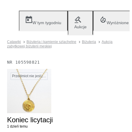
W tym tygodniu
Wyróżnione
Aukcje
Catawiki
Biżuteria i kamienie szlachetne
Biżuteria
Aukcja
zabytkowej biżuterii męskiej
NR
105598821
Przedmiot nie jest już dostępny
Koniec licytacji
1 dzień temu