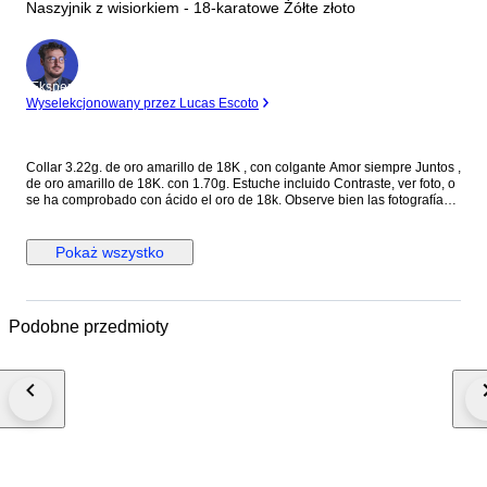
Naszyjnik z wisiorkiem - 18-karatowe Żółte złoto
Ekspert
Wyselekcjonowany przez Lucas Escoto
Collar 3.22g. de oro amarillo de 18K , con colgante Amor siempre Juntos ,
de oro amarillo de 18K. con 1.70g. Estuche incluido Contraste, ver foto, o
se ha comprobado con ácido el oro de 18k. Observe bien las fotografías
de detalles, Cualquier defecto no mencionado en la descripción pero
visible en las fotos se considera como descrito y no podrá dar lugar a
ninguna reclamación Todos nuestros artículos están en stock para envío
Pokaż wszystko
inmediato. El envío esta asegurado sin coste añadido. Fuera de Europa
será necesario el ID o DNI para la documentación de aduana y si hubiera
gastos serán por cuenta del comprador Los envíos a islas, pueden tener
incremento del precio (Consultar para que se pueda realizar el envio)
Podobne przedmioty
Envíos a todo el mundo a través de mensajería internacional DHL, UPS....
, con seguimiento. Excepto los artículos sin reserva