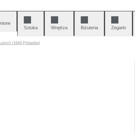
nione
Sztuka
Wnętrza
Biżuteria
Zegarki
skich (1849 Philatélie)