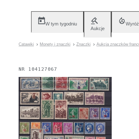
W tym tygodniu
Wyróż
Aukcje
Catawiki
Monety i znaczki
Znaczki
Aukcja znaczków francu
NR
104127067
Przedmiot nie jest już dostępny