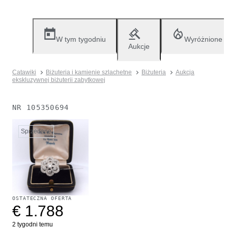
W tym tygodniu
Wyróżnione
Aukcje
Catawiki
Biżuteria i kamienie szlachetne
Biżuteria
Aukcja
ekskluzywnej biżuterii zabytkowej
NR
105350694
Sprzedane
OSTATECZNA OFERTA
€ 1.788
2 tygodni temu