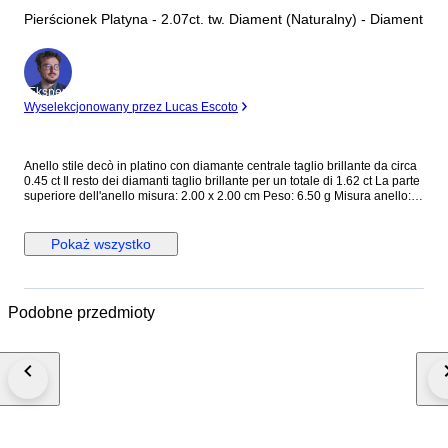
Pierścionek Platyna - 2.07ct. tw. Diament (Naturalny) - Diament
Ekspert
Wyselekcjonowany przez Lucas Escoto
Anello stile decò in platino con diamante centrale taglio brillante da circa
0.45 ct Il resto dei diamanti taglio brillante per un totale di 1.62 ct La parte
superiore dell'anello misura: 2.00 x 2.00 cm Peso: 6.50 g Misura anello:
EU 51 (è possibile cambiare la misura) Completo di garanzia e scatola.
Spedizione tracciata e assicurata. Gli acquirenti al di fuori dell' UE devono
tenere conto dell'IVA e dei dazi doganali che devono pagare. Dogana e
Pokaż wszystko
tasse: il tuo paese di residenza potrebbe imporre dazi doganali e tasse
d'importazione supplementari. Si prega di verificare le leggi del proprio
paese di residenza se sono applicabili tasse o dazi d'importazione. Non
possiamo essere ritenuti responsabili per eventuali spese sostenute per
Podobne przedmioty
l'importazione di gioielli nel vostro paese di residenza Campanile Gioielli
S.R.L