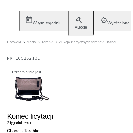
W tym tygodniu
Wyróżnione
Aukcje
Catawiki
Moda
Torebki
Aukcja klasycznych torebek Chanel
NR
105162131
Przedmiot nie jest już dostępny
Koniec licytacji
2 tygodni temu
Chanel - Torebka