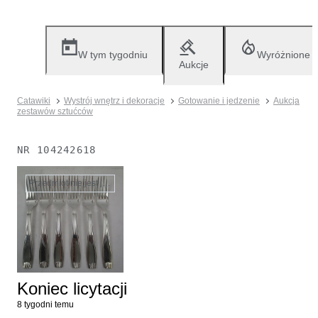
W tym tygodniu
Wyróżnione
Aukcje
Catawiki
Wystrój wnętrz i dekoracje
Gotowanie i jedzenie
Aukcja
zestawów sztućców
NR
104242618
Przedmiot nie jest już dostępny
Koniec licytacji
8 tygodni temu