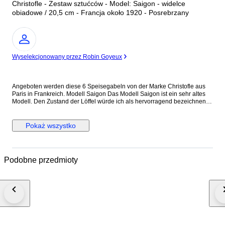
Christofle - Zestaw sztućców - Model: Saigon - widelce
obiadowe / 20,5 cm - Francja około 1920 - Posrebrzany
Ekspert
Wyselekcjonowany przez Robin Goyeux
Angeboten werden diese 6 Speisegabeln von der Marke Christofle aus
Paris in Frankreich. Modell Saigon Das Modell Saigon ist ein sehr altes
Modell. Den Zustand der Löffel würde ich als hervorragend bezeichnen.
Der Allgemeinzustand wird aber auch durch die Bilder gut ersichtlich.
Bitte schauen sie sich daher die Bilder an. Maße: Speisegabel Länge ca.
20,5 cm Gewicht ca. 77 g
Pokaż wszystko
Podobne przedmioty