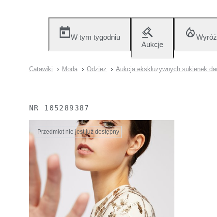
W tym tygodniu
Wyróż
Aukcje
Catawiki
Moda
Odzież
Aukcja ekskluzywnych sukienek d
NR
105289387
Przedmiot nie jest już dostępny