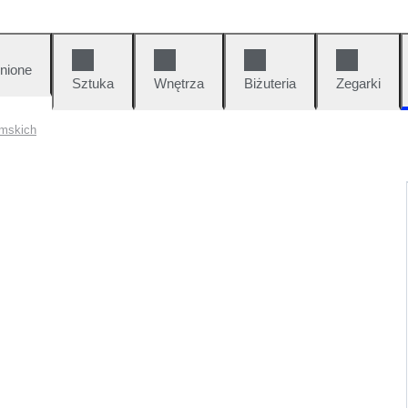
nione
Sztuka
Wnętrza
Biżuteria
Zegarki
amskich