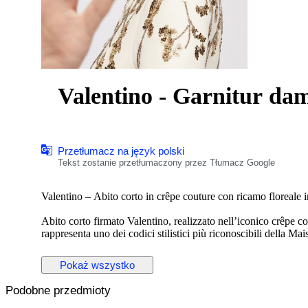
Valentino - Garnitur da
Przetłumacz na język polski
Tekst zostanie przetłumaczony przez Tłumacz Google
Valentino – Abito corto in crêpe couture con ricamo floreale i
Abito corto firmato Valentino, realizzato nell’iconico crêpe co
rappresenta uno dei codici stilistici più riconoscibili della Mai
Il modello, dal taglio a trapezio, presenta una silhouette sobr
Pokaż wszystko
floreale realizzato interamente a mano con paillettes color oro 
Podobne przedmioty
Il design è pulito e minimal, ma estremamente raffinato. L’ab
impeccabili.