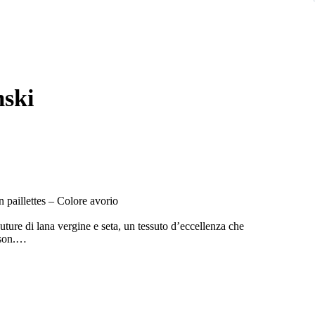
mski
n paillettes – Colore avorio
uture di lana vergine e seta, un tessuto d’eccellenza che
son.
ia ed estremamente femminile, arricchita da un ricercato ricamo
che si sviluppano sul corpetto, sulle maniche e sul retro.
ito è completamente foderato, per un comfort e una struttura