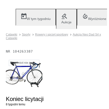
W tym tygodniu
Wyróżnione
Aukcje
Catawiki
Sporty
Rowery i sprzęt sportowy
Aukcja Neo Dad Srl x
Catawiki
NR
104263387
Przedmiot nie jest już dostępny
Koniec licytacji
8 tygodni temu