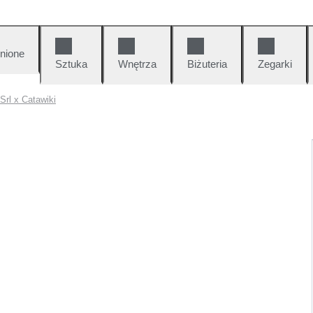
nione
Sztuka
Wnętrza
Biżuteria
Zegarki
Srl x Catawiki