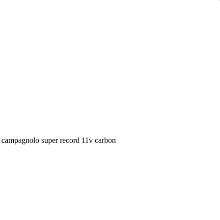
io campagnolo super record 11v carbon
 ( deragliatore anteriore chorus 11v)