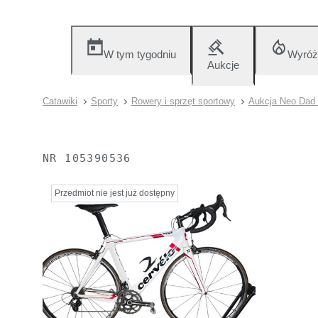
W tym tygodniu
Wyróż
Aukcje
Catawiki
Sporty
Rowery i sprzęt sportowy
Aukcja Neo Dad 
NR
105390536
Przedmiot nie jest już dostępny