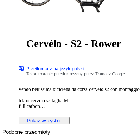
Cervélo - S2 - Rower
Przetłumacz na język polski
Tekst zostanie przetłumaczony przez Tłumacz Google
vendo bellissima bicicletta da corsa cervelo s2 con montagg
telaio cervelo s2 taglia M
full carbon
tenuto bene, pochi segni da normale utilizzo
nessun tipo di rottura, o danno serio
Pokaż wszystko
Podobne przedmioty
cerchi fulcrum racing zero con mozzi in carbonio e ceramica
gruppo cambio e freni campagnolo super record 11v meccanico