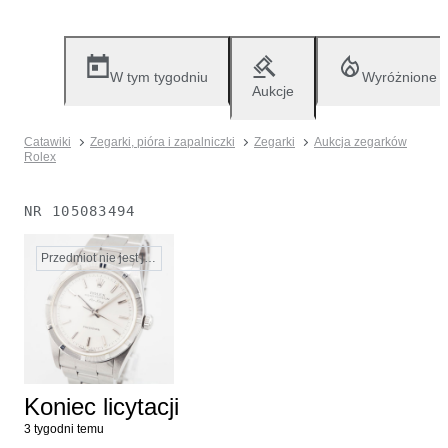
W tym tygodniu
Wyróżnione
Aukcje
Catawiki
Zegarki, pióra i zapalniczki
Zegarki
Aukcja zegarków
Rolex
NR
105083494
Przedmiot nie jest już dostępny
Koniec licytacji
3 tygodni temu