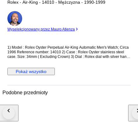
Rolex - Air-King - 14010 - Mężczyzna - 1990-1999
Ekspert
Wyselekcjonowany przez Mauro Atienza
1) Model : Rolex Oyster Perpetual Air-King Automatic Men's Watch; Circa
1996 Reference number: 14010 2) Case : Rolex Oyster stainless steel
case. Size: 34mm ( Excluding Crown) 3) Dial : Rolex dial with silver hands
and markers; engine-turned bezel 4) Movement : Rolex automatic
winding movement 5) Crown : Rolex screwdown crown 6) Glass :
Sapphire crystal 7) Bracelet : Rolex stainless steel jubilee bracelet. Fit up
Pokaż wszystko
to 6 inch wrist. Watch will be shipped via DHL or Fedex Express. We are
not responsible for any customs delays or fees. Duty tax fees/import fees
to be paid by buyer is available. If winning bidder decides to cancel /
withdraw they will bear risk , cost of all shipping and return import duties
Podobne przedmioty
of seller, if return instructions are not followed