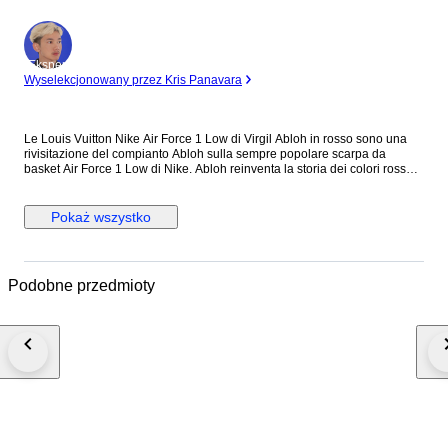
Ekspert
Wyselekcjonowany przez Kris Panavara
Le Louis Vuitton Nike Air Force 1 Low di Virgil Abloh in rosso sono una
rivisitazione del compianto Abloh sulla sempre popolare scarpa da
basket Air Force 1 Low di Nike. Abloh reinventa la storia dei colori rosso
su bianco in lussuosa pelle stampata LV. Il marchio Louis Vuitton in oro
appare dappertutto. Abloh strizza l'occhio al suo marchio di
abbigliamento OFF-WHITE, con una piccola targhetta sotto lo swoosh e la
Pokaż wszystko
scritta "AIR" stampata accanto alla parola "AIR" di Nike sull'intersuola.
Create nell'ambito di una collaborazione di grande successo, le Vuitton
Abloh Nike Air Force 1 Low hanno debuttato come un vero e proprio
oggetto da collezione. Rilasciata solo pochi mesi dopo la prematura
Podobne przedmioty
morte di Abloh, la colorway in bianco è stata una delle 47 versioni delle
Air Force 1 disegnate da Abloh. Questa scarpa è un'apprezzata
commemorazione di uno degli ultimi progetti del designer. A nostro
avviso, la caratteristica migliore delle Louis Vuitton Nike Air Force 1 Low è
l'interpretazione chic ma discreta di Abloh della palette di colori. Le Louis
Vuitton Nike Air Force 1 Low di Virgil Abloh in rosso sono uscite il 19
luglio del 2022 per una selezione di clienti esclusivi della Maison Le
scarpe vengono spedite nella confezione originale con la ricevuta
originale d'acquisto e con tutti gli accessori presenti nelle foto
dell'annuncio. Le scarpe non sono mai state indossate nemmeno per
essere provate in quanto sono da me personalmente state acquistate a