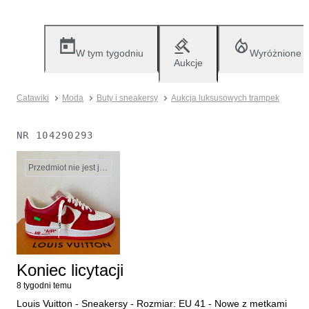
W tym tygodniu
Wyróżnione
Aukcje
Catawiki
Moda
Buty i sneakersy
Aukcja luksusowych trampek
NR
104290293
Przedmiot nie jest już dostępny
Koniec licytacji
8 tygodni temu
Louis Vuitton - Sneakersy - Rozmiar: EU 41 - Nowe z metkami