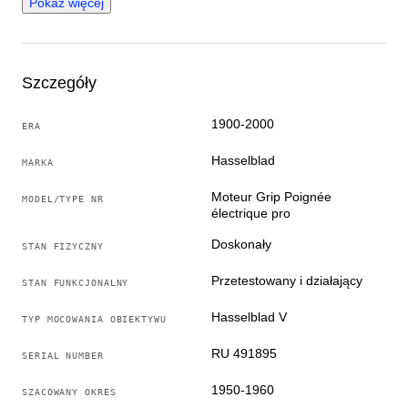
Pokaż więcej
Z bateriami AA.
Stan doskonały! Wszystko działa bez zarzutu! Zgodny
ze zdjęciami: normalne ślady użytkowania; całkowicie
sprawny.
Szczegóły
1900-2000
ERA
Hasselblad
MARKA
Moteur Grip Poignée
MODEL/TYPE NR
électrique pro
Doskonały
STAN FIZYCZNY
Przetestowany i działający
STAN FUNKCJONALNY
Hasselblad V
TYP MOCOWANIA OBIEKTYWU
RU 491895
SERIAL NUMBER
1950-1960
SZACOWANY OKRES