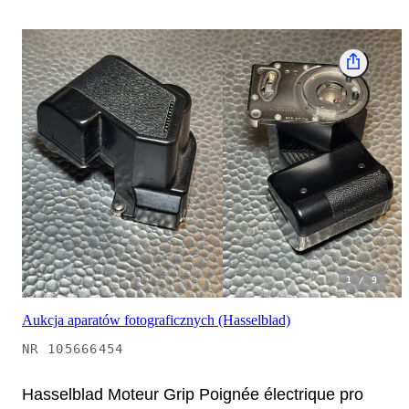
1
/
9
Aukcja aparatów fotograficznych (Hasselblad)
NR
105666454
Hasselblad Moteur Grip Poignée électrique pro