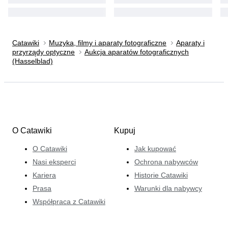
Catawiki
Muzyka, filmy i aparaty fotograficzne
Aparaty i
przyrządy optyczne
Aukcja aparatów fotograficznych
(Hasselblad)
O Catawiki
Kupuj
O Catawiki
Jak kupować
Nasi eksperci
Ochrona nabywców
Kariera
Historie Catawiki
Prasa
Warunki dla nabywcy
Współpraca z Catawiki