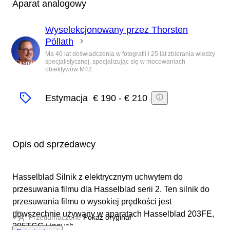
Aparat analogowy
Wyselekcjonowany przez Thorsten
Pöllath
Ma 40 lat doświadczenia w fotografii i 25 lat zbierania wiedzy
specjalistycznej, specjalizując się w mocowaniach
Ekspert
obiektywów M42.
Estymacja
€ 190
-
€ 210
Opis od sprzedawcy
Hasselblad Silnik z elektrycznym uchwytem do
przesuwania filmu dla Hasselblad serii 2. Ten silnik do
przesuwania filmu o wysokiej prędkości jest
powszechnie używany w aparatach Hasselblad 203FE,
Przetłumaczone
Pokaż oryginał
205TCC i innych.