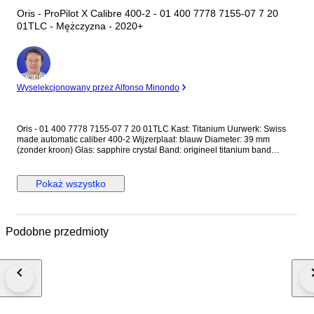
Oris - ProPilot X Calibre 400-2 - 01 400 7778 7155-07 7 20
01TLC - Mężczyzna - 2020+
Ekspert
Wyselekcjonowany przez Alfonso Minondo
Oris - 01 400 7778 7155-07 7 20 01TLC Kast: Titanium Uurwerk: Swiss
made automatic caliber 400-2 Wijzerplaat: blauw Diameter: 39 mm
(zonder kroon) Glas: sapphire crystal Band: origineel titanium band
Wristsize: ca. 21 cm Conditie: Nieuwstaat! Garantie: Oris Garantie (ca. 10
jaar) Levering: in originele Oris traveldoos + documenten (geactiveerd
12/2025) + echtheidscertificaat van "de Horlogemeesters" Verzending: dit
Pokaż wszystko
horloge wordt aangetekend en verzekerd verstuurd (DHL-express).
Podobne przedmioty