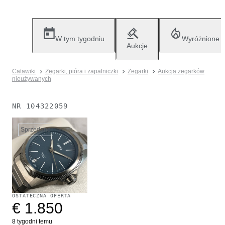
W tym tygodniu
Wyróżnione
Aukcje
Catawiki
Zegarki, pióra i zapalniczki
Zegarki
Aukcja zegarków
nieużywanych
NR
104322059
Sprzedane
OSTATECZNA OFERTA
€ 1.850
8 tygodni temu