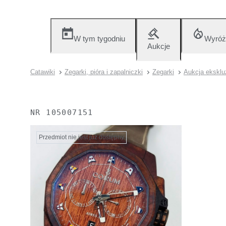
W tym tygodniu
Wyróż
Aukcje
Catawiki
Zegarki, pióra i zapalniczki
Zegarki
Aukcja ekskl
NR
105007151
Przedmiot nie jest już dostępny