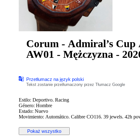
Corum - Admiral’s Cup 
AW01 - Mężczyzna - 202
Przetłumacz na język polski
Tekst zostanie przetłumaczony przez Tłumacz Google
Estilo: Deportivo. Racing
Género: Hombre
Estado: Nuevo
Movimiento: Automático. Calibre CO116. 39 jewels. 42h po
Caja: Bronce. Redonda
Corona: Bronce. Con logo.
Pokaż wszystko
Tapa trasera: Bronce. Con cristal. Con inscripciones. Roscada
Esfera: Marrón. De madera. 2 subesferas. Calendario a las 6.