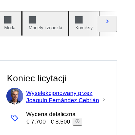
Moda
Monety i znaczki
Komiksy
Samochody i 
Koniec licytacji
Wyselekcjonowany przez
Joaquín Fernández Cebrián
Ekspert
Wycena detaliczna
€ 7.700
-
€ 8.500