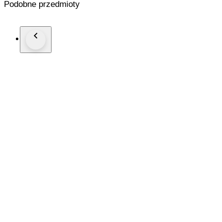
Podobne przedmioty
Cristal: Zafiro esférico antirreflectante
Correa: Piel marrón.
Cierre: Titanio con PVD negro. Con logo. Con pulsadores. 
Dimensiones: Diámetro (sin corona): 44 mm. Altura con asa
Anchura cierre: 19.5 mm.
Peso: 165 gr
Resistencia al agua: 10 Atm.
Caja original de madera. Documentación completa
Precio de tarifa (PVP): 14000€