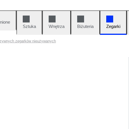
nione
Sztuka
Wnętrza
Biżuteria
Zegarki
uzywnych zegarków nieużywanych