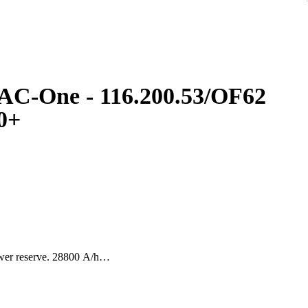
AC-One - 116.200.53/OF62
0+
wer reserve. 28800 A/h
.
 Manecillas luminiscentes. Segundero central.