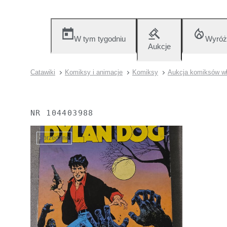
W tym tygodniu
Wyróż
Aukcje
Catawiki
Komiksy i animacje
Komiksy
Aukcja komiksów wł
NR
104403988
Sprzedane