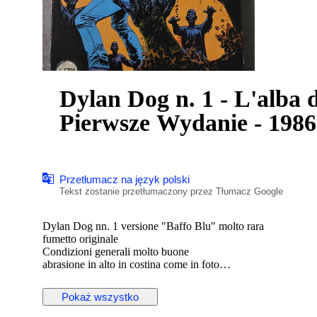
Dylan Dog n. 1 - L'alba d
Pierwsze Wydanie - 1986
Przetłumacz na język polski
Tekst zostanie przetłumaczony przez Tłumacz Google
Dylan Dog nn. 1 versione "Baffo Blu" molto rara
fumetto originale
Condizioni generali molto buone
abrasione in alto in costina come in foto
leggero taglietto esterno in alto come in foto
nessuna scritta
Pokaż wszystko
tutto come foto