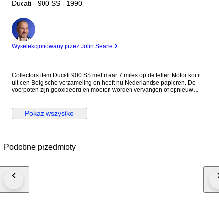
Ducati - 900 SS - 1990
Ekspert
Wyselekcjonowany przez John Searle
Collectors item Ducati 900 SS met maar 7 miles op de teller. Motor komt
uit een Belgische verzameling en heeft nu Nederlandse papieren. De
voorpoten zijn geoxideerd en moeten worden vervangen of opnieuw
worden verchroomd. Eventueel zijn er vervangende poten erbij te
leveren. De motor loopt maar toch wordt aangeraden de riemen, olie en
filter te vervangen. Voor de staat zie foto's. Het is mogelijk de motor te
Pokaż wszystko
bezichtigen op afspraak in Meerlo, Nederland Als de motor wordt
geleverd door transporteur word de motor afgeleverd zonder accu en
benzine in verband met eisen van de transporteur.
Podobne przedmioty