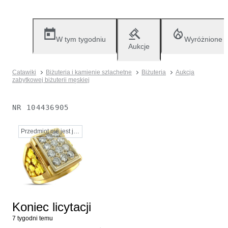
W tym tygodniu
Wyróżnione
Aukcje
Catawiki
Biżuteria i kamienie szlachetne
Biżuteria
Aukcja
zabytkowej biżuterii męskiej
NR
104436905
Przedmiot nie jest już dostępny
Koniec licytacji
7 tygodni temu