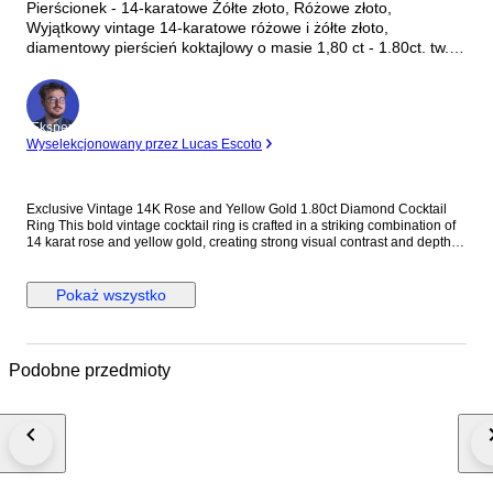
Pierścionek - 14-karatowe Żółte złoto, Różowe złoto,
Wyjątkowy vintage 14-karatowe różowe i żółte złoto,
diamentowy pierścień koktajlowy o masie 1,80 ct - 1.80ct. tw.
Diament (Naturalny)
Ekspert
Wyselekcjonowany przez Lucas Escoto
Exclusive Vintage 14K Rose and Yellow Gold 1.80ct Diamond Cocktail
Ring This bold vintage cocktail ring is crafted in a striking combination of
14 karat rose and yellow gold, creating strong visual contrast and depth.
Designed with a substantial, unisex profile, the ring is accented with
evenly spaced round diamonds that add controlled brilliance without
overwhelming the architectural form. Its solid gold weight and balanced
Pokaż wszystko
proportions make it a confident statement piece suitable for both men and
women. Metal: 14K Rose and Yellow Gold Stones: Diamonds - Diamond
Carat Weight: 1.80 carats, 12 stones Weight: 23.0 grams Size: EU 63 / US
10.25 Condition: Excellent Shipping: Shipped by DHL Express
Podobne przedmioty
Worldwide, Estimated 2 to 3 Business Day Transit Time, Fully Insured.