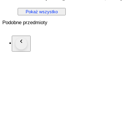
controlled brilliance without overwhelming the architectural 
confident statement piece suitable for both men and women.
Pokaż wszystko
Metal: 14K Rose and Yellow Gold
Podobne przedmioty
Stones: Diamonds
- Diamond Carat Weight: 1.80 carats, 12 stones
Weight: 23.0 grams
Size: EU 63 / US 10.25
Condition: Excellent
Shipping: Shipped by DHL Express Worldwide, Estimated 2 t