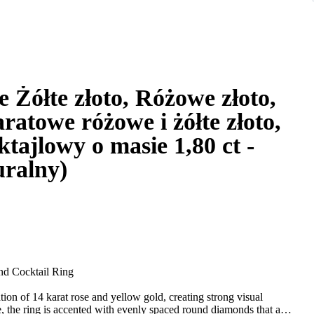
e Żółte złoto, Różowe złoto,
atowe różowe i żółte złoto,
tajlowy o masie 1,80 ct -
uralny)
nd Cocktail Ring
ation of 14 karat rose and yellow gold, creating strong visual
le, the ring is accented with evenly spaced round diamonds that add