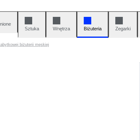
nione
Sztuka
Wnętrza
Biżuteria
Zegarki
abytkowej biżuterii męskiej