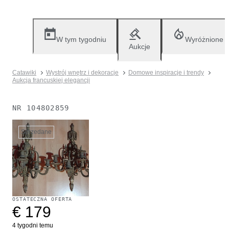
W tym tygodniu
Wyróżnione
Aukcje
Catawiki
Wystrój wnętrz i dekoracje
Domowe inspiracje i trendy
Aukcja francuskiej elegancji
NR
104802859
Sprzedane
OSTATECZNA OFERTA
€ 179
4 tygodni temu