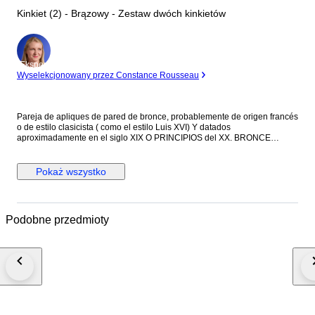
Kinkiet (2) - Brązowy - Zestaw dwóch kinkietów
Ekspert
Wyselekcjonowany przez Constance Rousseau
Pareja de apliques de pared de bronce, probablemente de origen francés
o de estilo clasicista ( como el estilo Luis XVI) Y datados
aproximadamente en el siglo XIX O PRINCIPIOS del XX. BRONCE
fundido con una pátina envejecida que le otorga su color oscuro
característico. Cada aplique cuenta con cinco Brazos de luz curvos ,
decorados con motivos ornamentales que incluye elementos vegetales y
Pokaż wszystko
formas arquitectónicas clásicas. Son piezas diseñadas para ser
montadas en pared, a menudo utilizadas en pares para flanquear
espejos ,cuadros o puertas en interiores elegantes.
Podobne przedmioty