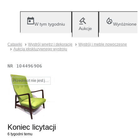
W tym tygodniu
Wyróżnione
Aukcje
Catawiki
Wystrój wnętrz i dekoracje
Wystrój i meble nowoczesne
Aukcja ekskluzywnego wystroju
NR
104496906
Przedmiot nie jest już dostępny
Koniec licytacji
6 tygodni temu