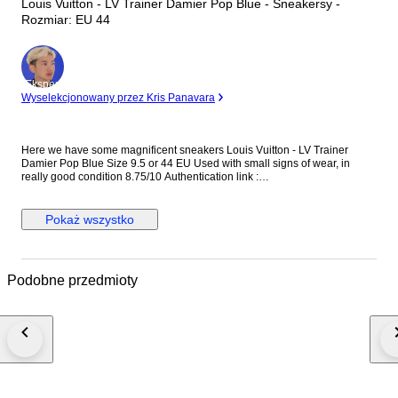
Louis Vuitton - LV Trainer Damier Pop Blue - Sneakersy -
Rozmiar: EU 44
Ekspert
Wyselekcjonowany przez Kris Panavara
Here we have some magnificent sneakers Louis Vuitton - LV Trainer
Damier Pop Blue Size 9.5 or 44 EU Used with small signs of wear, in
really good condition 8.75/10 Authentication link :
https://legitapp.com/cert/8797780938792241 Includes Original box
Shipped Carefully Any Taxes/Customs duties are at the buyer's expense
Pokaż wszystko
Podobne przedmioty