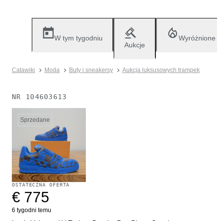
W tym tygodniu
Wyróżnione
Aukcje
Catawiki
Moda
Buty i sneakersy
Aukcja luksusowych trampek
NR
104603613
Sprzedane
OSTATECZNA OFERTA
€ 775
6 tygodni temu