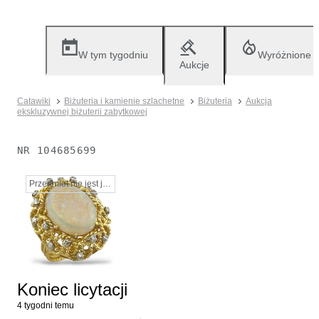
W tym tygodniu
Wyróżnione
Aukcje
Catawiki
Biżuteria i kamienie szlachetne
Biżuteria
Aukcja
ekskluzywnej biżuterii zabytkowej
NR
104685699
Przedmiot nie jest już dostępny
Koniec licytacji
4 tygodni temu