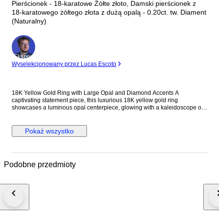
Pierścionek - 18-karatowe Żółte złoto, Damski pierścionek z
18-karatowego żółtego złota z dużą opalą - 0.20ct. tw. Diament
(Naturalny)
Ekspert
Wyselekcjonowany przez Lucas Escoto
18K Yellow Gold Ring with Large Opal and Diamond Accents A
captivating statement piece, this luxurious 18K yellow gold ring
showcases a luminous opal centerpiece, glowing with a kaleidoscope of
color in every light. The generous cabochon opal is gracefully
complemented by fifteen round diamonds, delicately set to enhance the
stone’s natural brilliance without overwhelming its dreamy fire. Crafted
Pokaż wszystko
with a bold yet refined presence, this ring is an elegant blend of artistry
and opulence—perfect for collectors and lovers of distinctive fine jewelry.
Metal: 18K Yellow Gold Stones: Opal & Diamonds - Opal: 1.7 cm x 1.3 cm
- Diamonds: 15 Round Diamonds - Total Carat Weight: 0.20 Weight: 13
Podobne przedmioty
Grams Size: US 7 / EU 55 Condition: Excellent Shipped by DHL Express
Worldwide, Estimated 2-3 Business Day Transit Time.