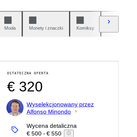
Moda
Monety i znaczki
Komiksy
Samochody i 
OSTATECZNA OFERTA
€ 320
Wyselekcjonowany przez
Alfonso Minondo
Ekspert
Wycena detaliczna
€ 500
-
€ 550