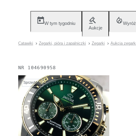
W tym tygodniu
Wyróż
Aukcje
Catawiki
Zegarki, pióra i zapalniczki
Zegarki
Aukcja zegar
NR
104690958
Sprzedane