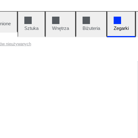
nione
Sztuka
Wnętrza
Biżuteria
Zegarki
ków nieużywanych