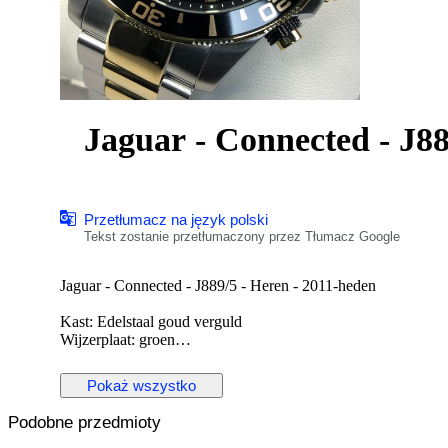
Jaguar - Connected - J8
Przetłumacz na język polski
Tekst zostanie przetłumaczony przez Tłumacz Google
Jaguar - Connected - J889/5 - Heren - 2011-heden
Kast: Edelstaal goud verguld
Wijzerplaat: groen
Uurwerk: Hybrid
Diameter: 45,7 mm zonder kroon
Pokaż wszystko
Glas: sapphire crystal
Band: origineel verguld/edelstalen band met vouwsluiting
Podobne przedmioty
Wristsize: 22 cm
Staat: Nieuw!