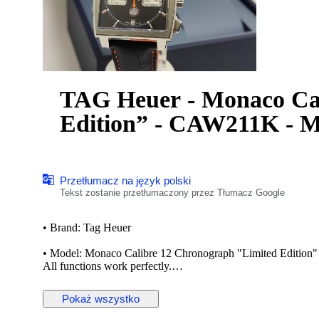
TAG Heuer - Monaco Ca
Edition” - CAW211K - M
Przetłumacz na język polski
Tekst zostanie przetłumaczony przez Tłumacz Google
• Brand: Tag Heuer
• Model: Monaco Calibre 12 Chronograph "Limited Edition
All functions work perfectly.
The TAG Heuer Monaco is a series of automatic chronograph w
Pokaż wszystko
Monaco Grand Prix. The Monaco was revolutionary for being
film star Steve McQueen used the watch to accessorize his ch