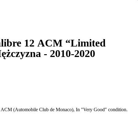
libre 12 ACM “Limited
ężczyzna - 2010-2020
" ACM (Automobile Club de Monaco), In "Very Good" condition.
ristwatches originally introduced in 1969 in honour of the
 the first automatic square cased chronograph. The Hollywood
aracter in the 1971 film Le Mans. Although it was discontinued in