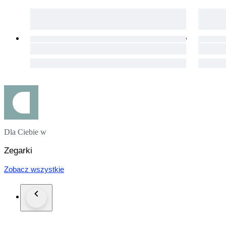
• Crystal: Sapphire
• Swiss Made, Fully Original
• Case: Stainless Steel
• Case Back: Transparent, Sapphire Crystal.
• Dial: Black, In "Excellent" condition. Spotless. Very Classy
• Luminious hands and markers
• Date Indicator at 6 o'clock
Dla Ciebie w
> Seconds Indicator at 3 o'clock
> 30 min. Chronograph Dial at 9 o'clock
Zegarki
• Case Diameter: 39 mm. (Excl. Crown)
Zobacz wszystkie
• Crown: Original, Tag Heuer signed.
• Deployment Clasp
• Clasp: Original, Tag Heuer signed.