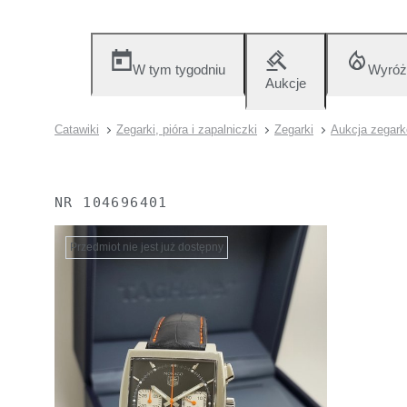
W tym tygodniu
Wyróż
Aukcje
Catawiki
Zegarki, pióra i zapalniczki
Zegarki
Aukcja zegar
NR
104696401
Przedmiot nie jest już dostępny