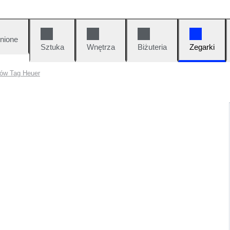
nione
Sztuka
Wnętrza
Biżuteria
Zegarki
ków Tag Heuer