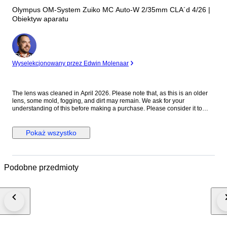
Olympus OM-System Zuiko MC Auto-W 2/35mm CLA´d 4/26 |
Obiektyw aparatu
Ekspert
Wyselekcjonowany przez Edwin Molenaar
The lens was cleaned in April 2026. Please note that, as this is an older
lens, some mold, fogging, and dirt may remain. We ask for your
understanding of this before making a purchase. Please consider it to
have been cleaned to a usable standard. [Functionality Check] Aperture:
Functionality verified Helicoid: Functionality verified [Condition] There
were no noticeable scratches or dents on the exterior. Please refer to the
Pokaż wszystko
photos for a closer look at the exterior. [Optics] The interior of the lens is
clear to the naked eye. When checked with an LED light, there are mold
stains on the front element. The rear element shows mold stains and
cloudiness. [Accessories] Before and after the cap [Features] “A fast
Podobne przedmioty
vintage 35mm lens offering classic rendering with a soft, atmospheric look
wide open and improved sharpness when stopped down.” [From the
Seller] Thank you for viewing our products. We plan to carry a wide range
of models, from vintage cameras to digital cameras! All cameras listed
here have been tested and are in working condition, so please consider
them! [Store ID] April 6, 2026 66-4-7 ・[Shipping Information]・
※※Important Notice: Due to the current deterioration of the situation in the
Middle East, we are unable to ship via EMS to Portugal, Croatia, and