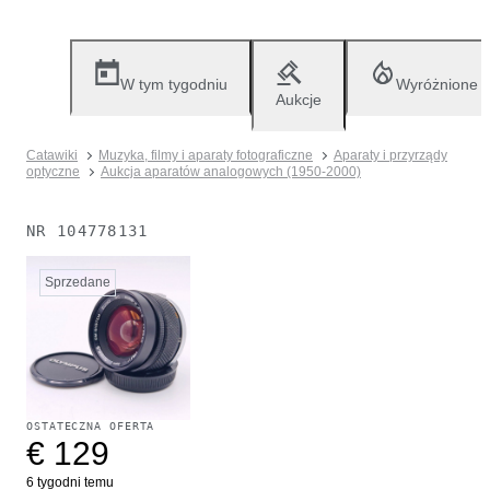
W tym tygodniu
Wyróżnione
Aukcje
Catawiki
Muzyka, filmy i aparaty fotograficzne
Aparaty i przyrządy
optyczne
Aukcja aparatów analogowych (1950-2000)
NR
104778131
Sprzedane
OSTATECZNA OFERTA
€ 129
6 tygodni temu