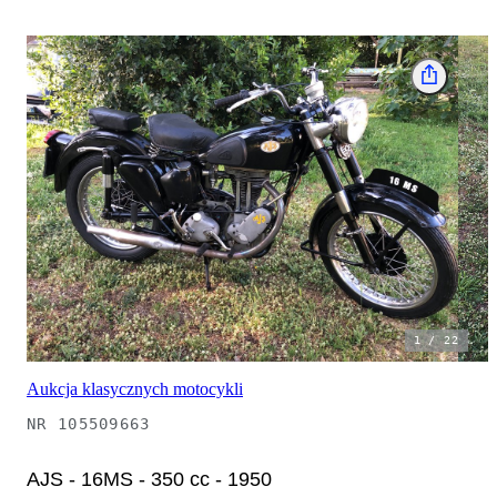
1
/
22
Aukcja klasycznych motocykli
NR
105509663
AJS - 16MS - 350 cc - 1950