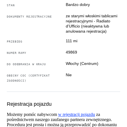
Bardzo dobry
STAN
ze starymi włoskimi tablicami
DOKUMENTY REJESTRACYJNE
rejestracyjnymi - Radiato
d'Ufficio (nieaktywna lub
anulowana rejestracja)
111 mi
PRZEBIEG
49869
NUMER RAMY
Włochy (Centrum)
DO ODEBRANIA W KRAJU
Nie
OBECNY COC (CERTYFIKAT
ZGODNOŚCI)
Rejestracja pojazdu
Możemy pomóc nabywcom
w rejestracji pojazdu
za
pośrednictwem naszego zaufanego partnera zewnętrznego.
Procedura jest prosta i można ją przeprowadzić po dokonaniu