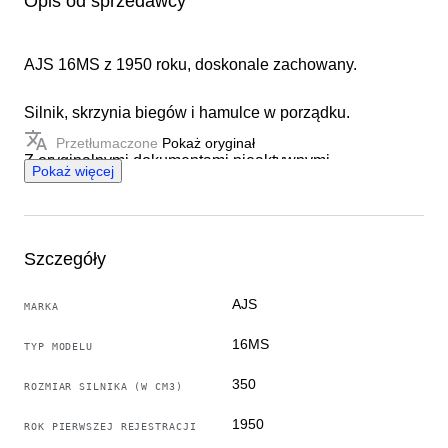
Opis od sprzedawcy
AJS 16MS z 1950 roku, doskonale zachowany.
Silnik, skrzynia biegów i hamulce w porządku.
Przetłumaczone
Pokaż oryginał
Z oryginalnymi dokumentami nieaktywnymi.
Pokaż więcej
Szczegóły
AJS
MARKA
16MS
TYP MODELU
350
ROZMIAR SILNIKA (W CM3)
1950
ROK PIERWSZEJ REJESTRACJI