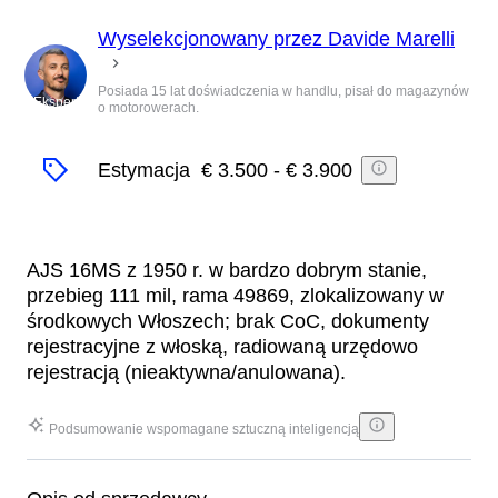
Wyselekcjonowany przez Davide Marelli
Posiada 15 lat doświadczenia w handlu, pisał do magazynów
Ekspert
o motorowerach.
Estymacja
€ 3.500
-
€ 3.900
AJS 16MS z 1950 r. w bardzo dobrym stanie,
przebieg 111 mil, rama 49869, zlokalizowany w
środkowych Włoszech; brak CoC, dokumenty
rejestracyjne z włoską, radiowaną urzędowo
rejestracją (nieaktywna/anulowana).
Podsumowanie wspomagane sztuczną inteligencją