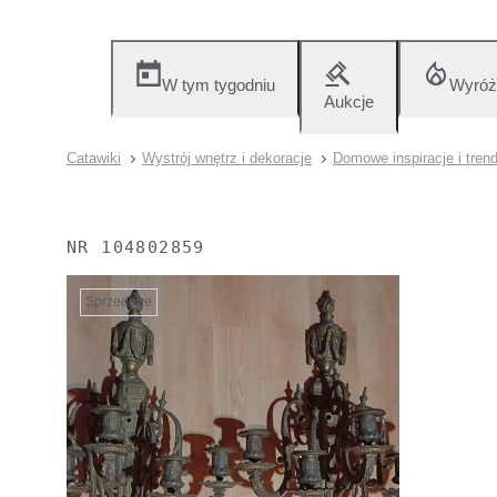
W tym tygodniu
Wyróż
Aukcje
Catawiki
Wystrój wnętrz i dekoracje
Domowe inspiracje i tren
NR
104802859
Sprzedane