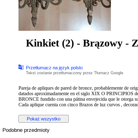
Kinkiet (2) - Brązowy -
Przetłumacz na język polski
Tekst zostanie przetłumaczony przez Tłumacz Google
Pareja de apliques de pared de bronce, probablemente de orige
datados apro
BRONCE fundido con una pátina envejecida que le otorga su c
Cada aplique cuenta con cinco Brazos de luz curvos , decora
formas arquitectónicas clásicas.
Son piezas diseñadas para ser montadas en pared, a menudo ut
Pokaż wszystko
interiores elegantes.
Podobne przedmioty