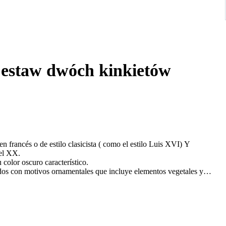
 Zestaw dwóch kinkietów
n francés o de estilo clasicista ( como el estilo Luis XVI) Y
ximadamente en el siglo XIX O PRINCIPIOS del XX.
olor oscuro característico.
dos con motivos ornamentales que incluye elementos vegetales y
ilizadas en pares para flanquear espejos ,cuadros o puertas en