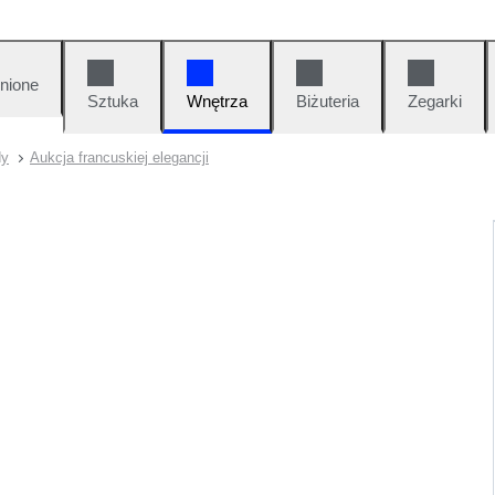
nione
Sztuka
Wnętrza
Biżuteria
Zegarki
dy
Aukcja francuskiej elegancji