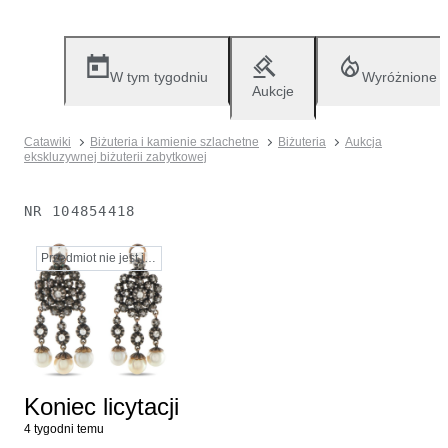
W tym tygodniu
Wyróżnione
Aukcje
Catawiki
Biżuteria i kamienie szlachetne
Biżuteria
Aukcja
ekskluzywnej biżuterii zabytkowej
NR
104854418
Przedmiot nie jest już dostępny
Koniec licytacji
4 tygodni temu