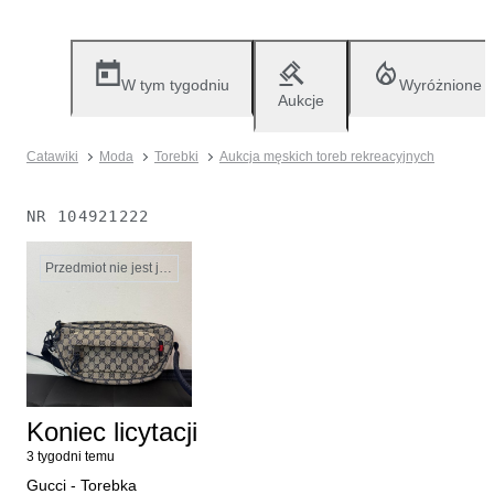
W tym tygodniu
Wyróżnione
Aukcje
Catawiki
Moda
Torebki
Aukcja męskich toreb rekreacyjnych
NR
104921222
Przedmiot nie jest już dostępny
Koniec licytacji
3 tygodni temu
Gucci - Torebka