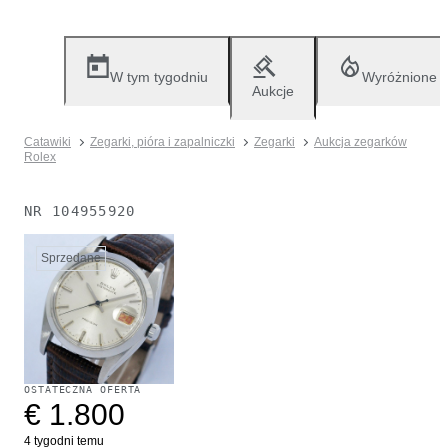
W tym tygodniu
Wyróżnione
Aukcje
Catawiki
Zegarki, pióra i zapalniczki
Zegarki
Aukcja zegarków
Rolex
NR
104955920
Sprzedane
OSTATECZNA OFERTA
€ 1.800
4 tygodni temu