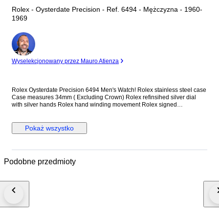
Rolex - Oysterdate Precision - Ref. 6494 - Mężczyzna - 1960-
1969
Ekspert
Wyselekcjonowany przez Mauro Atienza
Rolex Oysterdate Precision 6494 Men's Watch! Rolex stainless steel case
Case measures 34mm ( Excluding Crown) Rolex refinsihed silver dial
with silver hands Rolex hand winding movement Rolex signed
screwdown crown Non quickset date (Red/Black date) Reference
number: 6494 New genuine leather strap (Non Rolex) This watch is
guaranteed to be genuine Rolex. Shipping by Fedex, DHL or EMS
Pokaż wszystko
depending on destination We are not responsible for any customs delays
or fees. Duty tax fees/import fees to be paid by buyer is available. If
winning bidder decides to cancel / withdraw they will bear risk , cost of all
shipping and return import duties of seller.
Podobne przedmioty